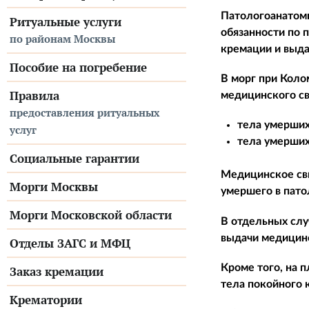
Патологоанатом
Ритуальные услуги
обязанности по 
по районам Москвы
кремации и выда
Пособие на погребение
В морг при Коло
Правила
медицинского св
предоставления ритуальных
тела умерших
услуг
тела умерших
Социальные гарантии
Медицинское сви
Морги Москвы
умершего в пато
Морги Московской области
В отдельных слу
выдачи медицинс
Отделы ЗАГС и МФЦ
Кроме того, на 
Заказ кремации
тела покойного 
Крематории