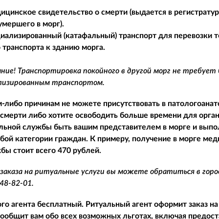
ицинское свидетельство о смерти (выдается в регистратуре
умершего в морг).
циализированный (катафальный) транспорт для перевозки т
 транспорта к зданию морга.
ие! Транспортировка покойного в другой морг не требует
ализированным транспортом.
м-либо причинам не можете присутствовать в патологоан
 смерти либо хотите освободить больше времени для орга
льной службы быть вашим представителем в морге и выпол
бой категории граждан. К примеру, получение в морге ме
бы стоит всего 470 рублей.
заказа на ритуальные услуги вы можете обратиться в гор
748-82-01
.
го агента бесплатный. Ритуальный агент оформит заказ на
сообщит вам обо всех возможных льготах, включая предост