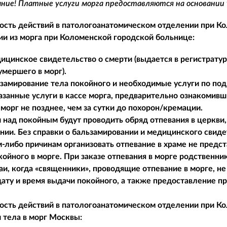
ие! Платные услуги морга предоставляются на основании
ость действий в патологоанатомическом отделении при
Ко
и из морга при
Коломенской городской больнице:
ицинское свидетельство о смерти (выдается в регистратуре
умершего в морг).
ьзамирование тела покойного и необходимые услуги по под
азанные услуги в кассе морга, предварительно ознакомив
морг не позднее, чем за сутки до похорон/кремации.
и над покойным будут проводить обряд отпевания в церкви,
нии. Без справки о бальзамировании и медицинского свиде
м-либо причинам организовать отпевание в храме не пред
койного в морге. При заказе отпевания в морге родственн
аи, когда «священники», проводящие отпевание в морге, н
дату и время выдачи покойного, а также предоставление п
ость действий в патологоанатомическом отделении при
Ко
 тела в морг Москвы: