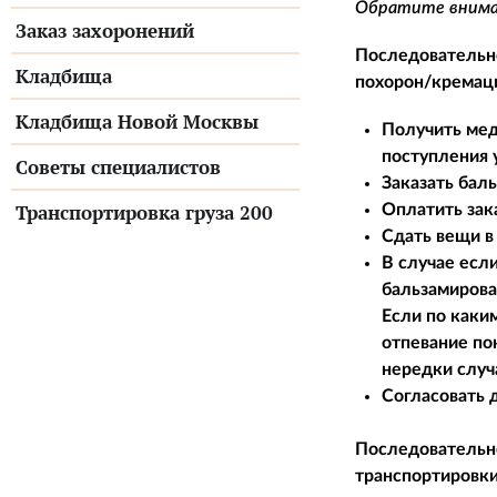
Обратите вниман
Заказ захоронений
Последовательн
Кладбища
похорон/кремаци
Кладбища Новой Москвы
Получить мед
поступления 
Советы специалистов
Заказать бал
Транспортировка груза 200
Оплатить зак
Сдать вещи в 
В случае есл
бальзамирова
Если по каки
отпевание по
нередки случ
Согласовать 
Последовательн
транспортировки