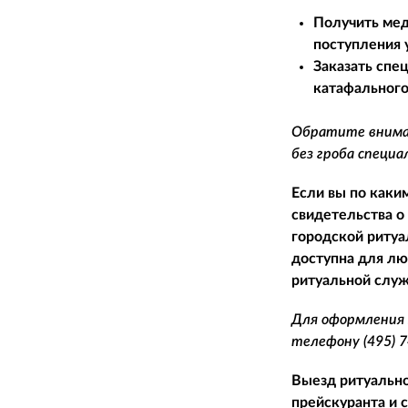
Получить мед
поступления 
Заказать спе
катафального
Обратите вниман
без гроба специ
Если вы по каки
свидетельства о
городской ритуа
доступна для лю
ритуальной служ
Для оформления 
телефону
(495) 
Выезд ритуально
прейскуранта и 