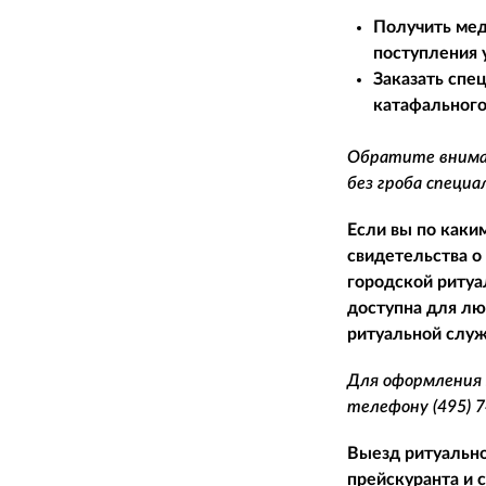
Получить мед
поступления 
Заказать спе
катафального
Обратите вниман
без гроба специ
Если вы по каки
свидетельства о
городской ритуа
доступна для лю
ритуальной служ
Для оформления 
телефону
(495) 
Выезд ритуально
прейскуранта и 