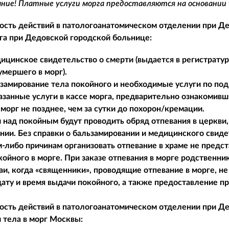
ие! Платные услуги морга предоставляются на основании
сть действий в патологоанатомическом отделении при Де
га при Дедовской городской больнице:
ицинское свидетельство о смерти (выдается в регистратуре
умершего в морг).
ьзамирование тела покойного и необходимые услуги по под
азанные услуги в кассе морга, предварительно ознакомив
морг не позднее, чем за сутки до похорон/кремации.
и над покойным будут проводить обряд отпевания в церкви,
нии. Без справки о бальзамировании и медицинского свиде
м-либо причинам организовать отпевание в храме не пред
койного в морге. При заказе отпевания в морге родственн
аи, когда «священники», проводящие отпевание в морге, н
дату и время выдачи покойного, а также предоставление п
сть действий в патологоанатомическом отделении при Д
 тела в морг Москвы: