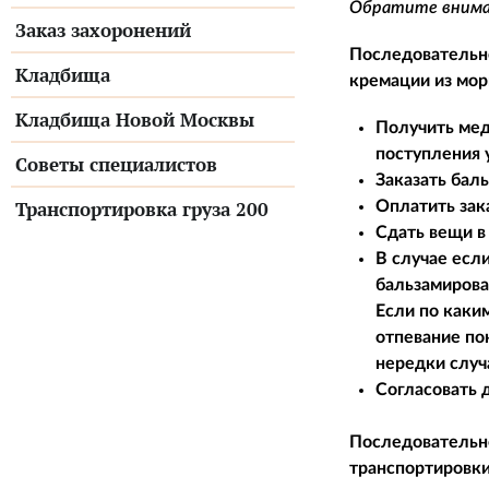
Обратите вниман
Заказ захоронений
Последовательно
Кладбища
кремации из мор
Кладбища Новой Москвы
Получить мед
поступления 
Советы специалистов
Заказать бал
Транспортировка груза 200
Оплатить зак
Сдать вещи в 
В случае есл
бальзамирова
Если по каки
отпевание по
нередки случ
Согласовать 
Последовательно
транспортировки