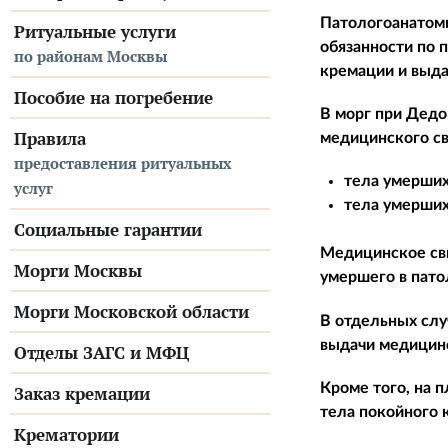
Патологоанатом
Ритуальные услуги
обязанности по 
по районам Москвы
кремации и выда
Пособие на погребение
В морг при Дедо
Правила
медицинского св
предоставления ритуальных
тела умерших
услуг
тела умерших
Социальные гарантии
Медицинское сви
Морги Москвы
умершего в пато
Морги Московской области
В отдельных слу
выдачи медицинс
Отделы ЗАГС и МФЦ
Кроме того, на 
Заказ кремации
тела покойного 
Крематории