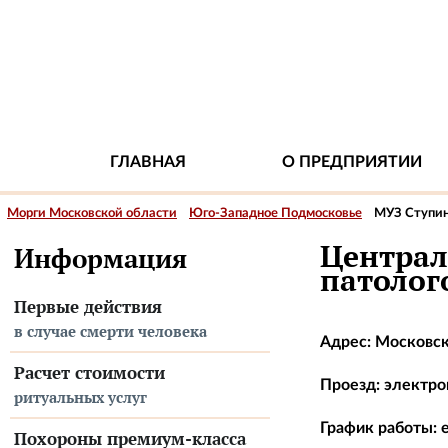
ГЛАВНАЯ
О ПРЕДПРИЯТИИ
Морги Московской области
Юго-Западное Подмосковье
МУЗ Ступин
Централ
Информация
патолог
Первые действия
в случае смерти человека
Адрес: Московска
Расчет стоимости
Проезд: электроп
ритуальных услуг
График работы: е
Похороны премиум-класса