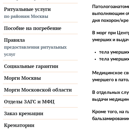
Патологоанатоми
Ритуальные услуги
выполняющим обя
по районам Москвы
дня похорон/кре
Пособие на погребение
В морг при Цент
Правила
умерших и выдач
предоставления ритуальных
тела умерших
услуг
тела умерших
Социальные гарантии
Медицинское сви
Морги Москвы
умершего в пато
Морги Московской области
В отдельных слу
выдачи медицинс
Отделы ЗАГС и МФЦ
Кроме того, на 
Заказ кремации
бальзамированию
Крематории