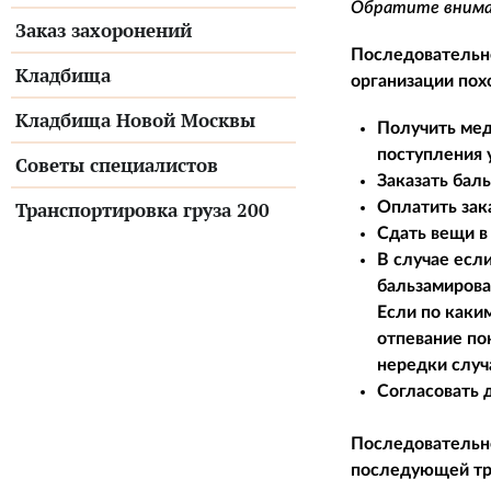
Обратите вниман
Заказ захоронений
Последовательно
Кладбища
организации пох
Кладбища Новой Москвы
Получить мед
поступления 
Советы специалистов
Заказать бал
Транспортировка груза 200
Оплатить зак
Сдать вещи в 
В случае есл
бальзамирова
Если по каки
отпевание по
нередки случ
Согласовать 
Последовательно
последующей тр