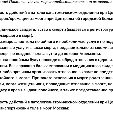
ие! Платные услуги морга предоставляются на основании
сть действий в патологоанатомическом отделении при Цен
орон/кремации из морга при Центральной городской больни
ицинское свидетельство о смерти (выдается в регистратуре
умершего в морг).
ьзамирование тела покойного и необходимые услуги по под
азанные услуги в кассе морга, предварительно ознакомив
морг не позднее, чем за сутки до похорон/кремации.
и над покойным будут проводить обряд отпевания в церкви,
нии. Без справки о бальзамировании и медицинского свиде
м-либо причинам организовать отпевание в храме не пред
койного в морге. При заказе отпевания в морге родственн
аи, когда «священники», проводящие отпевание в морге, н
дату и время выдачи покойного, а также предоставление п
сть действий в патологоанатомическом отделении при Цен
анспортировки тела в морг Москвы: