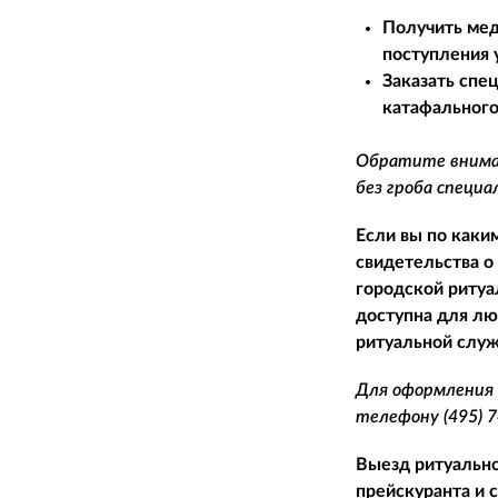
Получить мед
поступления 
Заказать спе
катафального
Обратите вниман
без гроба специ
Если вы по каки
свидетельства о
городской ритуа
доступна для лю
ритуальной служ
Для оформления 
телефону
(495) 
Выезд ритуально
прейскуранта и 