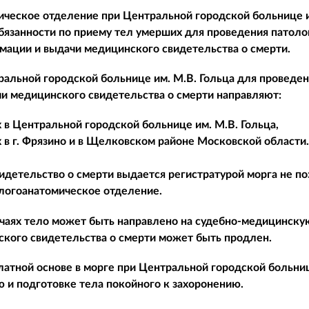
ческое отделение при Центральной городской больнице и
занности по приему тел умерших для проведения патолог
мации и выдачи медицинского свидетельства о смерти.
ральной городской больнице им. М.В. Гольца для проведен
и медицинского свидетельства о смерти направляют:
 в Центральной городской больнице им. М.В. Гольца,
 в г. Фрязино и в Щелковском районе Московской области.
детельство о смерти выдается регистратурой морга не по
логоанатомическое отделение.
чаях тело может быть направлено на судебно-медицинскую
кого свидетельства о смерти может быть продлен.
платной основе в морге при Центральной городской больниц
 и подготовке тела покойного к захоронению.