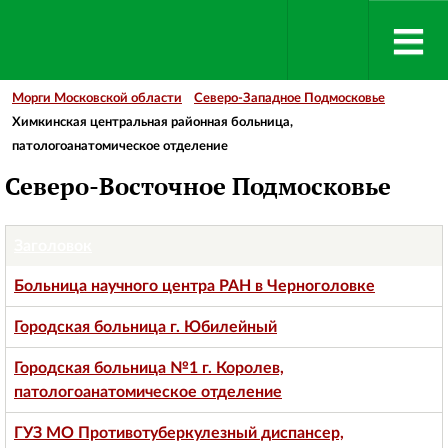
Морги Московской области
Северо-Западное Подмосковье
Химкинская центральная районная больница,
патологоанатомическое отделение
Северо-Восточное Подмосковье
Заголовок
Больница научного центра РАН в Черноголовке
Городская больница г. Юбилейный
Городская больница №1 г. Королев,
патологоанатомическое отделение
ГУЗ МО Противотуберкулезный диспансер,