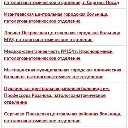
патологоанатомическое отделение, г. Сергиев Посад
Ивантеевская центральная городская больница,
патологоанатомическое отделение
Лосино-Петровская центральная городская больница
МУЗ, патологоанатомическое отделение
Медико-санитарная часть №154 г. Красноармейск,
патологоанатомическое отделение
Мытищинская муниципальная городская клиническая
больница, патологоанатомическое отделение
Пушкинская центральная районная больница им.
Профессора Розанова, патологоанатомическое
отделение
Сергиево-Посадская центральная районная больница,
патологоанатомическое отделение