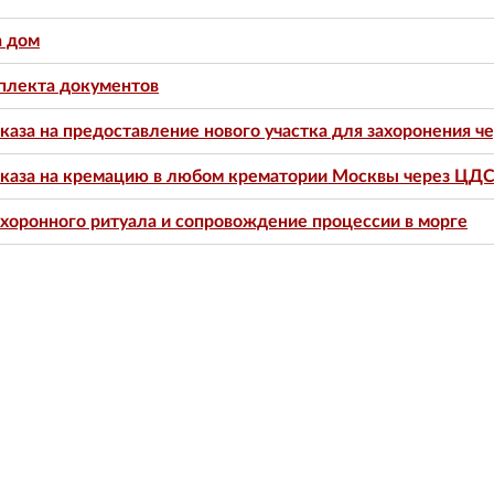
а дом
плекта документов
аза на предоставление нового участка для захоронения ч
каза на кремацию в любом крематории Москвы через ЦДС
хоронного ритуала и сопровождение процессии в морге