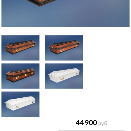
44 900
руб