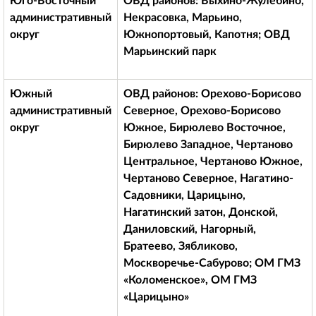
Юго-Восточный
ОВД районов: Выхино-Жулебино,
административный
Некрасовка, Марьино,
округ
Южнопортовый, Капотня; ОВД
Марьинский парк
Южный
ОВД районов: Орехово-Борисово
административный
Северное, Орехово-Борисово
округ
Южное, Бирюлево Восточное,
Бирюлево Западное, Чертаново
Центральное, Чертаново Южное,
Чертаново Северное, Нагатино-
Садовники, Царицыно,
Нагатинский затон, Донской,
Даниловский, Нагорный,
Братеево, Зябликово,
Москворечье-Сабурово; ОМ ГМЗ
«Коломенское», ОМ ГМЗ
«Царицыно»