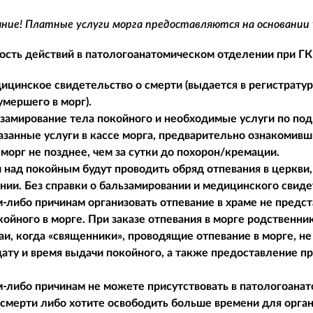
ие! Платные услуги морга предоставляются на основании
сть действий в патологоанатомическом отделении при Г
ицинское свидетельство о смерти (выдается в регистратуре
умершего в морг).
ьзамирование тела покойного и необходимые услуги по под
азанные услуги в кассе морга, предварительно ознакомив
морг не позднее, чем за сутки до похорон/кремации.
и над покойным будут проводить обряд отпевания в церкви,
нии. Без справки о бальзамировании и медицинского свиде
м-либо причинам организовать отпевание в храме не пред
койного в морге. При заказе отпевания в морге родственн
аи, когда «священники», проводящие отпевание в морге, н
дату и время выдачи покойного, а также предоставление п
м-либо причинам не можете присутствовать в патологоан
 смерти либо хотите освободить больше времени для орга