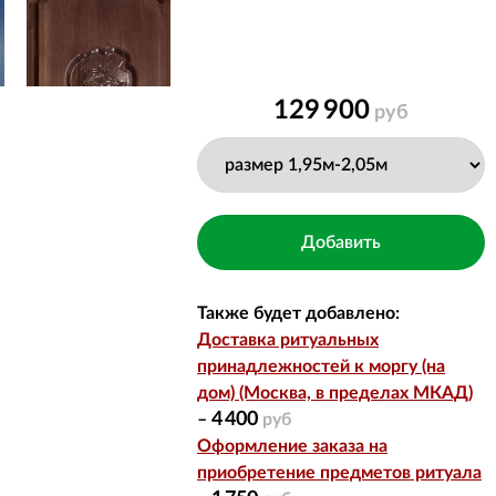
129 900
руб
Также будет добавлено:
Доставка ритуальных
принадлежностей к моргу (на
дом) (Москва, в пределах МКАД)
4 400
–
руб
Оформление заказа на
приобретение предметов ритуала