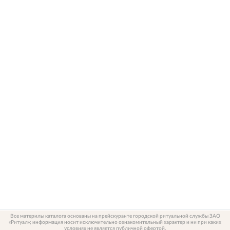
Все материлы каталога основаны на прейскуранте городской ритуальной службы ЗАО
«Ритуал»; информация носит исключительно ознакомительный характер и ни при каких
условиях не является публичной офертой.