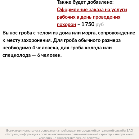
Также будет добавлено:
Оформление заказа на услуги
рабочих в день проведения
1 750
похорон
–
руб
Вынос гроба с телом из дома или морга, сопровождение
к месту захоронения. Для гроба обычного размера
необходимо 4 человека, для гроба колода или
спецколода — 6 человек.
Все материлы каталога основаны на прейскуранте городской ритуальной службы ЗАО
«Ритуал»; информация носит исключительно ознакомительный характер и ни при каких
условиях не является публичной офертой.